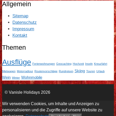
Allgemein
Sitemap
Datenschutz
Impressum
Kontakt
Themen
Ausflüge
Ferienwohnungen
Geocaching
Hochzeit
Inseln
Kreuzfahrt
Skiing
Mietwagen
Motorradtour
Routenvorschläge
Rundreisen
Touren
Urlaub
Wein
Wohnmobile
Winter
© Vanisle Holidays 2026
Wir verwenden Cookies, um Inhalte und Anzeigen zu
personalisieren und die Zugriffe auf unsere Website zu