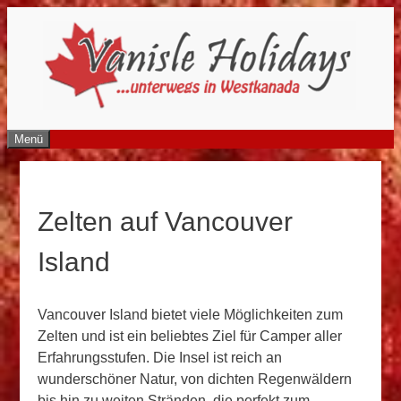
Zum
Inhalt
springen
Menü
Zelten auf Vancouver
Island
Vancouver Island bietet viele Möglichkeiten zum
Zelten und ist ein beliebtes Ziel für Camper aller
Erfahrungsstufen. Die Insel ist reich an
wunderschöner Natur, von dichten Regenwäldern
bis hin zu weiten Stränden, die perfekt zum