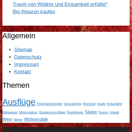
Traum von Wildnis und Einsamkeit erfüllte*
Bei Amazon kaufen
Allgemein
Sitemap
Datenschutz
Impressum
Kontakt
Themen
Ausflüge
Ferienwohnungen
Geocaching
Hochzeit
Inseln
Kreuzfahrt
Skiing
Mietwagen
Motorradtour
Routenvorschläge
Rundreisen
Touren
Urlaub
Wein
Wohnmobile
Winter