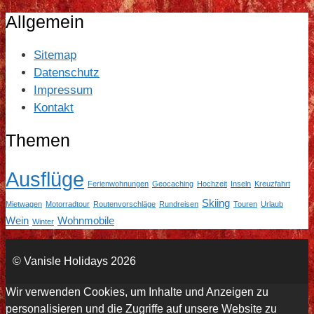
Allgemein
Sitemap
Datenschutz
Impressum
Kontakt
Themen
Ausflüge
Ferienwohnungen
Geocaching
Hochzeit
Inseln
Kreuzfahrt
Skiing
Mietwagen
Motorradtour
Routenvorschläge
Rundreisen
Touren
Urlaub
Wein
Wohnmobile
Winter
© Vanisle Holidays 2026
Wir verwenden Cookies, um Inhalte und Anzeigen zu
personalisieren und die Zugriffe auf unsere Website zu